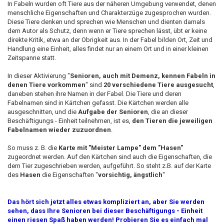
In Fabeln wurden oft Tiere aus der näheren Umgebung verwendet, denen
menschliche Eigenschaften und Charakterzüge zugesprochen wurden.
Diese Tiere denken und sprechen wie Menschen und dienten damals
dem Autor als Schutz, denn wenn er Tiere sprechen lässt, übt er keine
direkte Kritik, etwa an der Obrigkeit aus. In der Fabel bilden Ort, Zeit und
Handlung eine Einheit, alles findet nur an einem Ort und in einer kleinen
Zeitspanne statt.
In dieser Aktivierung "
Senioren, auch mit Demenz, kennen Fabeln in
denen Tiere vorkommen
" sind
20 verschiedene Tiere ausgesucht
,
daneben stehen ihre Namen in der Fabel. Die Tiere und deren
Fabelnamen sind in Kärtchen gefasst. Die Kärtchen werden alle
ausgeschnitten, und die
Aufgabe der Senioren
, die an dieser
Beschäftigungs - Einheit teilnehmen, ist es,
den Tieren die jeweiligen
Fabelnamen wieder zuzuordnen
.
So muss z. B. die
Karte mit "Meister Lampe" dem "Hasen"
zugeordnet werden. Auf den Kärtchen sind auch die Eigenschaften, die
dem Tier zugeschrieben werden, aufgeführt. So steht z.B. auf der Karte
des
Hasen
die Eigenschaften "
vorsichtig, ängstlich
"
Das hört sich jetzt alles etwas kompliziert an, aber Sie werden
sehen, dass Ihre Senioren bei dieser Beschäftigungs - Einheit
einen riesen Spaß haben werden! Probieren Sie es einfach mal