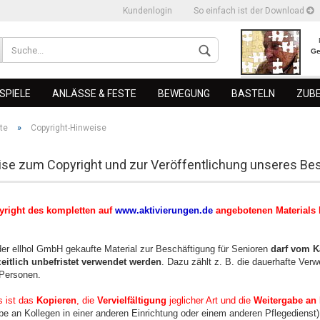
Kundenlogin
So einfach ist der Download
Ge
SPIELE
ANLÄSSE & FESTE
BEWEGUNG
BASTELN
ZUB
»
te
Copyright-Hinweise
se zum Copyright und zur Veröffentlichung unseres Bes
erstellen
right des kompletten auf
www.aktivierungen.de
angebotenen Materials l
ort vergessen?
er ellhol GmbH gekaufte Material zur Beschäftigung für Senioren
darf vom Kä
zeitlich unbefristet verwendet werden
. Dazu zählt z. B. die dauerhafte Verw
Personen.
s ist das
Kopieren
, die
Vervielfältigung
jeglicher Art und die
Weitergabe an D
e an Kollegen in einer anderen Einrichtung oder einem anderen Pflegedienst)