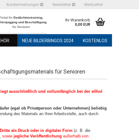
Kundenmeinungen
Newsletter
Merkzettel
Portal für
Gedächtnistraining,
Ihr Warenkorb
hirnjogging und Beschäftigung
0,00 EUR
für Senioren
EHÖR
NEUE BILDERBINGOS 2024
KOSTENLOS
chäftigungsmaterials für Senioren
iegt ausschließlich und vollumfänglich bei der ellhol
ufer (egal ob Privatperson oder Unternehmen) beliebig
endung des Materials an Ihrer Arbeitsstelle, auch durch
ritte als Druck oder in digitaler Form
(z. B. die
,
sowie
jegliche Veröffentlichung
außerhalb von