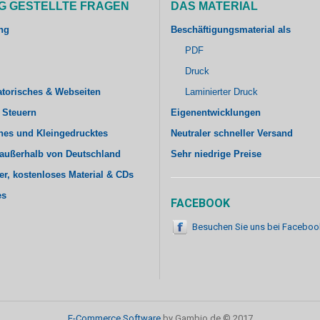
G GESTELLTE FRAGEN
DAS MATERIAL
ng
Beschäftigungsmaterial als
PDF
Druck
atorisches & Webseiten
Laminierter Druck
 Steuern
Eigenentwicklungen
hes und Kleingedrucktes
Neutraler schneller Versand
außerhalb von Deutschland
Sehr niedrige Preise
er, kostenloses Material & CDs
es
FACEBOOK
Besuchen Sie uns bei Faceboo
E-Commerce Software
by Gambio.de © 2017