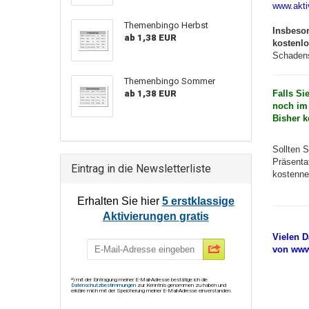
www.akti
Themenbingo Herbst
Insbeson
ab 1,38 EUR
kostenlo
Schadens
Themenbingo Sommer
ab 1,38 EUR
Falls Si
noch im 
Bisher k
Sollten S
Präsentat
Eintrag in die Newsletterliste
kostenneu
Erhalten Sie hier
5
erstklassige
Aktivierungen
gratis
Vielen D
von www
*) mit der Eintragung meiner E-Mail-Adresse bestätige ich die
Datenschutzbestimmungen
zur Kenntnis genommen zu haben und
erkläre mich mit der Speicherung meiner E-Mail-Adresse einverstanden.