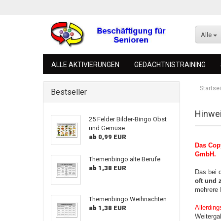
Alle
ALLE AKTIVIERUNGEN
GEDÄCHTNISTRAINING
Startsei
Bestseller
Hinwei
25 Felder Bilder-Bingo Obst
und Gemüse
ab 0,99 EUR
Konto 
Das Copy
GmbH.
Passw
Themenbingo alte Berufe
ab 1,38 EUR
Das bei d
oft und 
mehrere 
Themenbingo Weihnachten
Allerding
ab 1,38 EUR
Weitergab