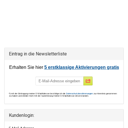
Eintrag in die Newsletterliste
Erhalten Sie hier
5
erstklassige Aktivierungen
gratis
*) mit der Eintragung meiner E-Mail-Adresse bestätige ich die
Datenschutzbestimmungen
zur Kenntnis genommen
zu haben und erkläre mich mit der Speicherung meiner E-Mail-Adresse einverstanden.
Kundenlogin: