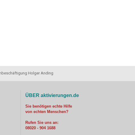
enbeschäftigung Holger Anding
ÜBER aktivierungen.de
Sie benötigen echte Hilfe
von echten Menschen?
Rufen Sie uns an:
08020 - 904 1688