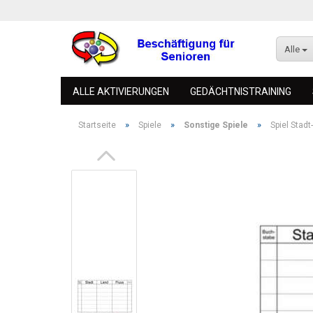
Alle
ALLE AKTIVIERUNGEN
GEDÄCHTNISTRAINING
»
»
»
Startseite
Spiele
Sonstige Spiele
Spiel Stadt
Konto 
Passw