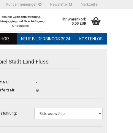
Kundenmeinungen
Newsletter
Merkzettel
Portal für
Gedächtnistraining,
Ihr Warenkorb
hirnjogging und Beschäftigung
0,00 EUR
für Senioren
EHÖR
NEUE BILDERBINGOS 2024
KOSTENLOS
piel Stadt-Land-Fluss
t.Nr.:
-
eferzeit:
sführung: