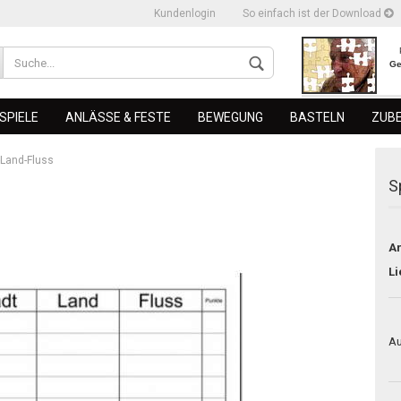
Kundenlogin
So einfach ist der Download
Ge
SPIELE
ANLÄSSE & FESTE
BEWEGUNG
BASTELN
ZUB
-Land-Fluss
S
Ar
erstellen
Li
ort vergessen?
Au