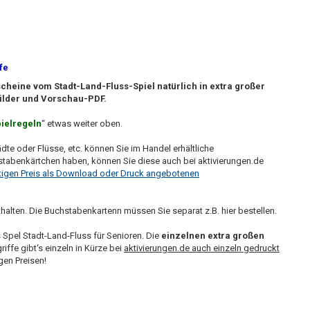
fe
scheine vom Stadt-Land-Fluss-Spiel natürlich in extra großer
Bilder und Vorschau-PDF.
ielregeln
“ etwas weiter oben.
e oder Flüsse, etc. können Sie im Handel erhältliche
abenkärtchen haben, können Sie diese auch bei aktivierungen.de
stigen Preis als Download oder Druck angebotenen
halten. Die Buchstabenkartenn müssen Sie separat z.B. hier bestellen.
 Spel Stadt-Land-Fluss für Senioren. Die
einzelnen extra großen
ffe gibt‘s einzeln in Kürze bei
aktivierungen.de auch einzeln gedruckt
en Preisen!