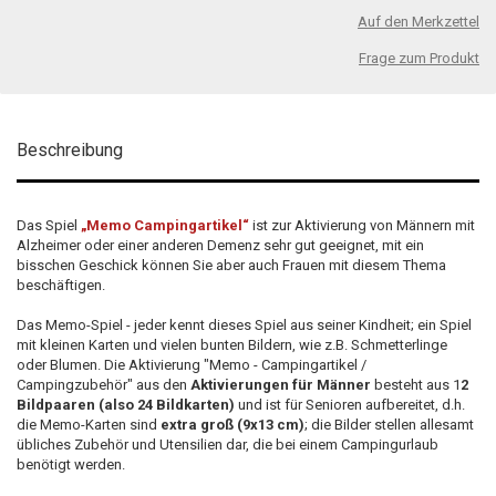
Auf den Merkzettel
Frage zum Produkt
Beschreibung
Das Spiel
„Memo Campingartikel“
ist zur Aktivierung von Männern mit
Alzheimer oder einer anderen Demenz sehr gut geeignet, mit ein
bisschen Geschick können Sie aber auch Frauen mit diesem Thema
beschäftigen.
Das Memo-Spiel - jeder kennt dieses Spiel aus seiner Kindheit; ein Spiel
mit kleinen Karten und vielen bunten Bildern, wie z.B. Schmetterlinge
oder Blumen. Die Aktivierung "Memo - Campingartikel /
Campingzubehör" aus den
Aktivierungen für Männer
besteht aus 1
2
Bildpaaren (also 24 Bildkarten)
und ist für Senioren aufbereitet, d.h.
die Memo-Karten sind
extra groß (9x13 cm)
; die Bilder stellen allesamt
übliches Zubehör und Utensilien dar, die bei einem Campingurlaub
benötigt werden.