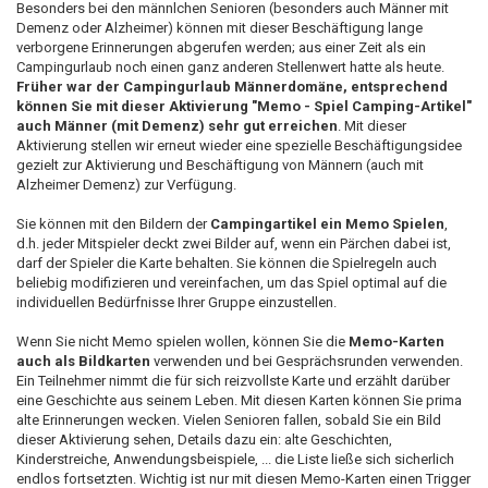
Besonders bei den männlchen Senioren (besonders auch Männer mit
Demenz oder Alzheimer) können mit dieser Beschäftigung lange
verborgene Erinnerungen abgerufen werden; aus einer Zeit als ein
Campingurlaub noch einen ganz anderen Stellenwert hatte als heute.
Früher war der Campingurlaub Männerdomäne, entsprechend
können Sie mit dieser Aktivierung "Memo - Spiel Camping-Artikel"
auch Männer (mit Demenz) sehr gut erreichen
. Mit dieser
Aktivierung stellen wir erneut wieder eine spezielle Beschäftigungsidee
gezielt zur Aktivierung und Beschäftigung von Männern (auch mit
Alzheimer Demenz) zur Verfügung.
Sie können mit den Bildern der
Campingartikel ein Memo Spielen
,
d.h. jeder Mitspieler deckt zwei Bilder auf, wenn ein Pärchen dabei ist,
darf der Spieler die Karte behalten. Sie können die Spielregeln auch
beliebig modifizieren und vereinfachen, um das Spiel optimal auf die
individuellen Bedürfnisse Ihrer Gruppe einzustellen.
Wenn Sie nicht Memo spielen wollen, können Sie die
Memo-Karten
auch als Bildkarten
verwenden und bei Gesprächsrunden verwenden.
Ein Teilnehmer nimmt die für sich reizvollste Karte und erzählt darüber
eine Geschichte aus seinem Leben. Mit diesen Karten können Sie prima
alte Erinnerungen wecken. Vielen Senioren fallen, sobald Sie ein Bild
dieser Aktivierung sehen, Details dazu ein: alte Geschichten,
Kinderstreiche, Anwendungsbeispiele, ... die Liste ließe sich sicherlich
endlos fortsetzten. Wichtig ist nur mit diesen Memo-Karten einen Trigger