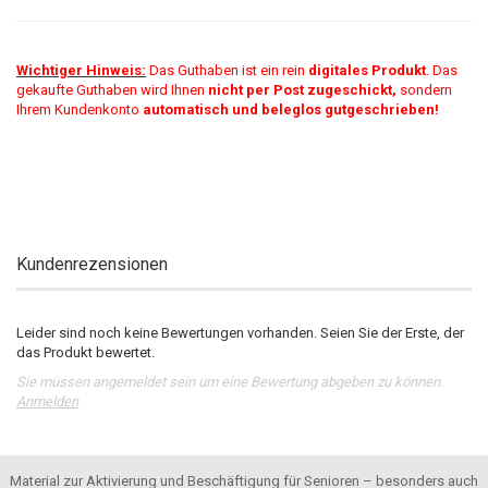
Wichtiger Hinweis:
Das Guthaben ist ein rein
digitales Produkt
. Das
gekaufte Guthaben wird Ihnen
nicht per Post zugeschickt,
sondern
Ihrem Kundenkonto
automatisch und beleglos gutgeschrieben!
Kundenrezensionen
Leider sind noch keine Bewertungen vorhanden. Seien Sie der Erste, der
das Produkt bewertet.
Sie müssen angemeldet sein um eine Bewertung abgeben zu können.
Anmelden
Material zur Aktivierung und Beschäftigung für Senioren – besonders auch